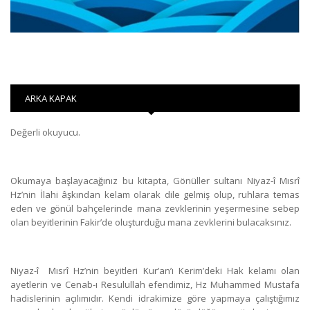
ARKA KAPAK
Değerli okuyucu.
Okumaya başlayacağınız bu kitapta, Gönüller sultanı Niyaz-î Mısrî
Hz’nin İlahi âşkından kelam olarak dile gelmiş olup, ruhlara temas
eden ve gönül bahçelerinde mana zevklerinin yeşermesine sebep
olan beyitlerinin Fakir’de oluşturduğu mana zevklerini bulacaksınız.
Niyaz-î Mısrî Hz’nin beyitleri Kur’an’ı Kerim’deki Hak kelamı olan
ayetlerin ve Cenab-ı Resulullah efendimiz, Hz Muhammed Mustafa
hadislerinin açılımıdır. Kendi idrakimize göre yapmaya çalıştığımız