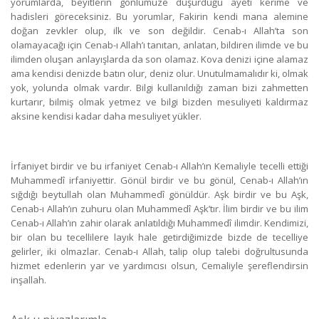
yorumlarda, beyitlerin gönlümüze düşürdüğü ayeti kerime ve
hadisleri göreceksiniz. Bu yorumlar, Fakirin kendi mana alemine
doğan zevkler olup, ilk ve son değildir. Cenab-ı Allah’ta son
olamayacağı için Cenab-ı Allah’ı tanıtan, anlatan, bildiren ilimde ve bu
ilimden oluşan anlayışlarda da son olamaz. Kova denizi içine alamaz
ama kendisi denizde batın olur, deniz olur. Unutulmamalıdır ki, olmak
yok, yolunda olmak vardır. Bilgi kullanıldığı zaman bizi zahmetten
kurtarır, bilmiş olmak yetmez ve bilgi bizden mesuliyeti kaldırmaz
aksine kendisi kadar daha mesuliyet yükler.
İrfaniyet birdir ve bu irfaniyet Cenab-ı Allah’ın Kemaliyle tecelli ettiği
Muhammedî irfaniyettir. Gönül birdir ve bu gönül, Cenab-ı Allah’ın
sığdığı beytullah olan Muhammedî gönüldür. Aşk birdir ve bu Aşk,
Cenab-ı Allah’ın zuhuru olan Muhammedî Aşk’tır. İlim birdir ve bu ilim
Cenab-ı Allah’ın zahir olarak anlatıldığı Muhammedî ilimdir. Kendimizi,
bir olan bu tecellilere layık hale getirdiğimizde bizde de tecelliye
gelirler, iki olmazlar. Cenab-ı Allah, talip olup talebi doğrultusunda
hizmet edenlerin yar ve yardımcısı olsun, Cemaliyle şereflendirsin
inşallah.