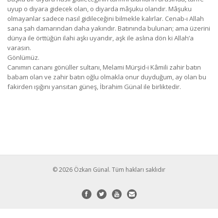
uyup o diyara gidecek olan, o diyarda mâşuku olandır. Mâşuku
olmayanlar sadece nasıl gidileceğini bilmekle kalırlar. Cenab-ı Allah
sana şah damarından daha yakındır. Batınında bulunan; ama üzerini
dünya ile örttüğün ilahi aşkı uyandır, aşk ile aslına dön ki Allah’a
varasın.
Gönlümüz.
Canımın cananı gönüller sultanı, Melami Mürşid-i Kâmili zahir batın
babam olan ve zahir batın oğlu olmakla onur duyduğum, ay olan bu
fakirden ışığını yansıtan güneş, İbrahim Günal ile birliktedir.
© 2026 Özkan Günal. Tüm hakları saklıdır