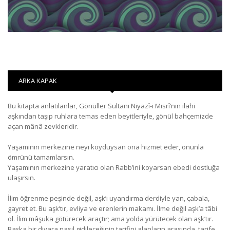
ARKA KAPAK
Bu kitapta anlatılanlar, Gönüller Sultanı
Niyazî-i Mısrî
’nin ilahi
aşkından taşıp ruhlara temas eden beyitleriyle, gönül bahçemizde
açan mânâ zevkleridir.
Yaşamının merkezine neyi koyduysan ona hizmet eder, onunla
ömrünü tamamlarsın.
Yaşamının merkezine yaratıcı olan Rabb’ini koyarsan ebedi dostluğa
ulaşırsın.
İlim öğrenme peşinde değil, aşk’ı uyandırma derdiyle yan, çabala,
gayret et. Bu aşk’tır, evliya ve erenlerin makamı. İlme değil aşk’a tâbi
ol. İlim mâşuka götürecek araçtır; ama yolda yürütecek olan aşk’tır.
Başka bir diyara nasıl gidileceğinin tarifini alanların arasında, tarife